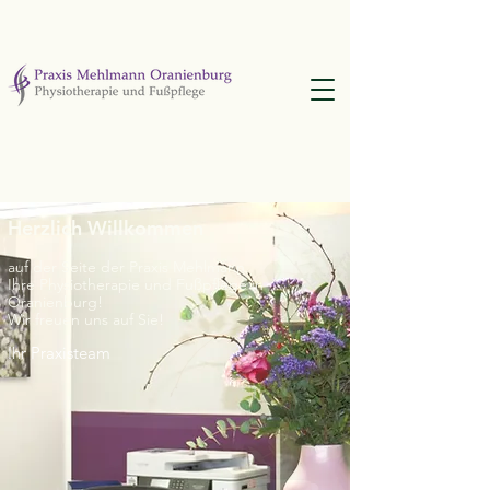
KLICK HIER UND BEWIRB DICH!
Herzlich Willkommen
auf der Seite der Praxis Mehlmann
Ihre Physiotherapie und Fußpflege
in
Oranienburg!
Wir freuen uns auf Sie!
Ihr Praxisteam